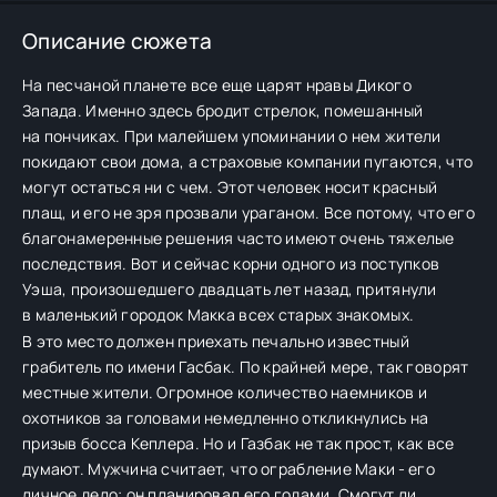
Описание сюжета
На песчаной планете все еще царят нравы Дикого
Запада. Именно здесь бродит стрелок, помешанный
на пончиках. При малейшем упоминании о нем жители
покидают свои дома, а страховые компании пугаются, что
могут остаться ни с чем. Этот человек носит красный
плащ, и его не зря прозвали ураганом. Все потому, что его
благонамеренные решения часто имеют очень тяжелые
последствия. Вот и сейчас корни одного из поступков
Уэша, произошедшего двадцать лет назад, притянули
в маленький городок Макка всех старых знакомых.
В это место должен приехать печально известный
грабитель по имени Гасбак. По крайней мере, так говорят
местные жители. Огромное количество наемников и
охотников за головами немедленно откликнулись на
призыв босса Кеплера. Но и Газбак не так прост, как все
думают. Мужчина считает, что ограбление Маки - его
личное дело; он планировал его годами. Смогут ли