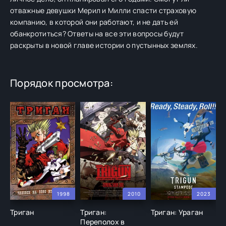
отважные девушки Мерил и Милли спасти страховую
компанию, в которой они работают, и не дать ей
обанкротиться? Ответы на все эти вопросы будут
раскрыты в новой главе истории о пустынных землях.
Порядок просмотра:
1998
2010
2023
Триган
Триган:
Триган: Ураган
Т
Переполох в
з