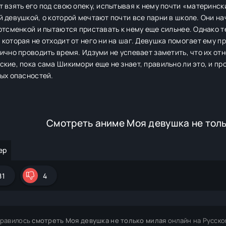
 взять его под свою опеку, испытывая к нему почти «материнск
 девушкой, о которой мечтают почти все парни в школе. Они н
ртсменкой и пытаются приставать к нему еще сильнее. Однако 
которая не отходит от него ни на шаг. Девушка помогает ему п
ично проводить время. Идзуми не успевает заметить, что их от
кие, пока сама Шикимори еще не знает, правильно ли это, и пр
ых опасностей.
Смотреть аниме Моя девушка не тол
ер
81
4
равилось
смотреть Моя девушка не только милая
онлайн на Русско