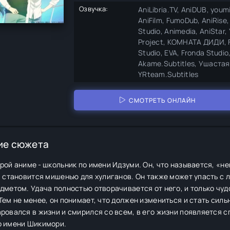
Озвучка:
AniLibria.TV, AniDUB, you
AniFilm, FumoDub, AniRise,
Studio, Animedia, AniStar
Project, КОМНАТА ДИДИ, Fr
Studio, EVA, Fronda Studio
Akame.Subtitles, Ушастая 
YRteam.Subtitles
СМОТРЕТЬ ОНЛАЙН
ие сюжета
рой аниме - школьник по имени Идзуми. Он, что называется, «н
и становится мишенью для хулиганов. Он также может упасть с 
дметом. Удача полностью отворачивается от него, и только чуд
Тем не менее, он понимает, что должен измениться и стать силь
ровался в жизни и смирился со всем, в его жизни появляется с
о имени Шикимори.