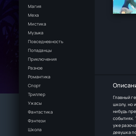
Магия
Меха
Мистика
Музыка
Повседневность
Попаданцы
Приключения
Разное
Романтика
Описан
Спорт
Триллер
Главный ге
Ужасы
школу, но 
нибудь пре
Фантастика
событиях. 
Фэнтези
уже разоча
Школа
девушка п