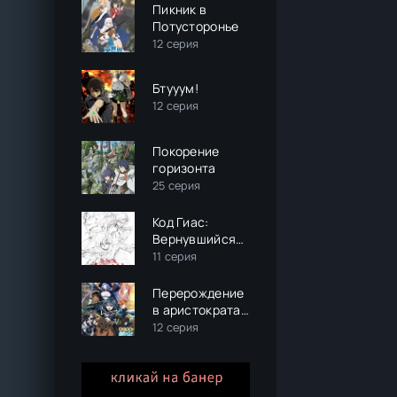
Пикник в
Потусторонье
12 серия
Бтууум!
12 серия
Покорение
горизонта
25 серия
Код Гиас:
Вернувшийся
Розе
11 серия
Перерождение
в аристократа
со
12 серия
способностью
анализа 2
сезон