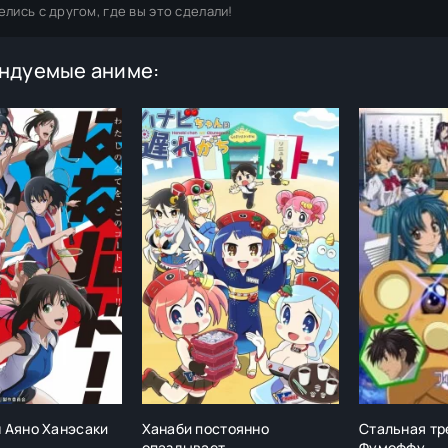
елись с другом, где вы это сделали!
ндуемые аниме:
 Аяно Ханэсаки
Ханаби постоянно
Стальная тр
опаздывает
Фумоффу