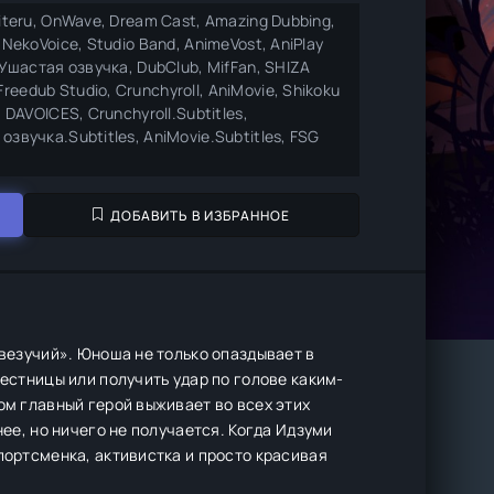
miteru, OnWave, Dream Cast, Amazing Dubbing,
 NekoVoice, Studio Band, AnimeVost, AniPlay
, Ушастая озвучка, DubClub, MifFan, SHIZA
eedub Studio, Crunchyroll, AniMovie, Shikoku
, DAVOICES, Crunchyroll.Subtitles,
озвучка.Subtitles, AniMovie.Subtitles, FSG
ДОБАВИТЬ В ИЗБРАННОЕ
евезучий». Юноша не только опаздывает в
лестницы или получить удар по голове каким-
ом главный герой выживает во всех этих
нее, но ничего не получается. Когда Идзуми
портсменка, активистка и просто красивая