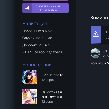
СМОТРЕТЬ АНИМЕ
НА IPHONE (IOS)
Коммен
Навигация
Избранные аниме
В
Д
Случайное аниме
Добавить аниме
_91
РКН / Правообладателям
22 о
топ игра 
Новые серии
Новые врата
12 серия
Заботливая
800-летняя
жена!
12 серия