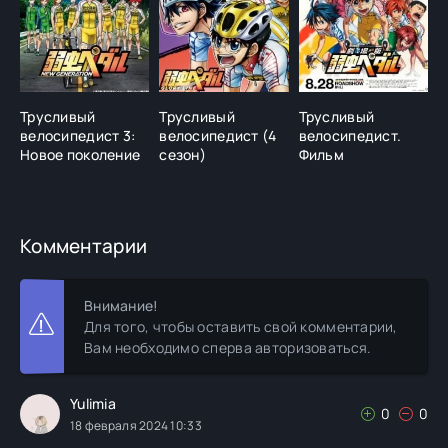
Трусливый
Трусливый
Трусливый
Т
велосипедист 3:
велосипедист (4
велосипедист.
в
Новое поколение
сезон)
Фильм
П
л
Комментарии
Внимание!
Для того, чтобы оставить свой комментарии,
Вам необходимо сперва авторизоваться.
Yulimia
0
0
18 февраля 2024 10:33