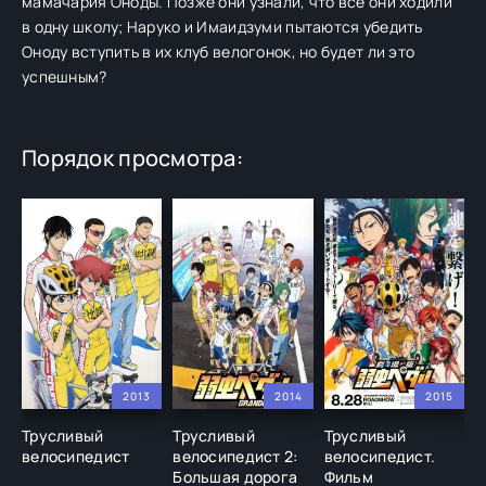
мамачария Оноды. Позже они узнали, что все они ходили
в одну школу; Наруко и Имаидзуми пытаются убедить
Оноду вступить в их клуб велогонок, но будет ли это
успешным?
Порядок просмотра:
2013
2014
2015
Трусливый
Трусливый
Трусливый
Т
велосипедист
велосипедист 2:
велосипедист.
в
Большая дорога
Фильм
Н