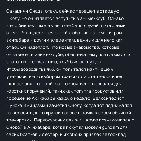
Сакамичи Онода, отаку, сейчас перешел в старшую
школу, но он надеется вступить в аниме-клуб. Однако
в его бывшей школе у него не было друзей, с которыми
он мог бы поделиться своей любовью к аниме, играм,
акихабаре и другим элементам, важным для него как
отаку. Он надеялся, что новые знакомства, которые
он заведет в аниме-клубе, обеспечат ему платформу для
этого, но, к сожалению, клуб был распущен.
Чтобы возродить клуб, он попытался найти еще 4
учеников, и его выбором транспорта стал велосипед
mamacharia, который в основном использовался для
коротких поручений, таких как покупка продуктов или
посещение Акихабары каждую неделю. Велосипедист
шунске Имаидзуми заметил Оноду, когда тот поднимался
на велосипеде по крутой дороге в рамках своей обычной
тренировки. Первокурсник секичи Наруко познакомился с
Онодой в Акихабаре, когда покупал модели gundam для
своих братьев и сестер, и их обоих привлек велосипед