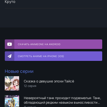
Круто
СКАЧАТЬ ANIMEONE НА ANDROID
СМОТРЕТЬ АНИМЕ НА IPHONE (IOS)
Новые серии
Сказка о девушке эпохи Тайсё
12 серия
Невероятный танк проходит подземелья: Танк,
обладающий редким навыком выносливости
9999, был изгнан из геройской группы