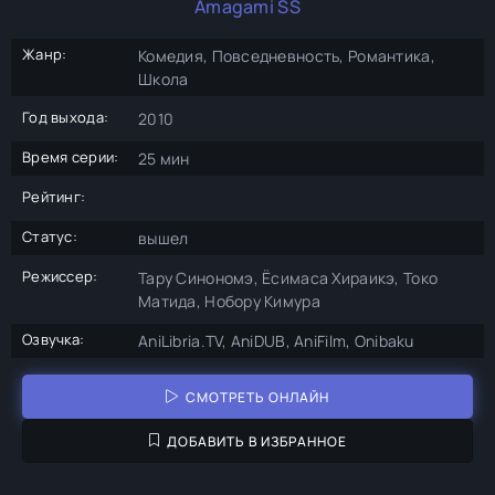
Amagami SS
Жанр:
Комедия, Повседневность, Романтика,
Школа
Год выхода:
2010
Время серии:
25 мин
Рейтинг:
Статус:
вышел
Режиссер:
Тару Синономэ, Ёсимаса Хираикэ, Токо
Матида, Нобору Кимура
Озвучка:
AniLibria.TV, AniDUB, AniFilm, Onibaku
СМОТРЕТЬ ОНЛАЙН
ДОБАВИТЬ В ИЗБРАННОЕ