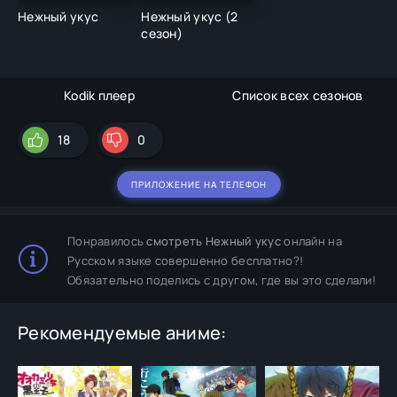
Нежный укус
Нежный укус (2
сезон)
Kodik плеер
Список всех сезонов
18
0
ПРИЛОЖЕНИЕ НА ТЕЛЕФОН
Понравилось
смотреть Нежный укус
онлайн на
Русском языке совершенно бесплатно?!
Обязательно поделись с другом, где вы это сделали!
Рекомендуемые аниме: