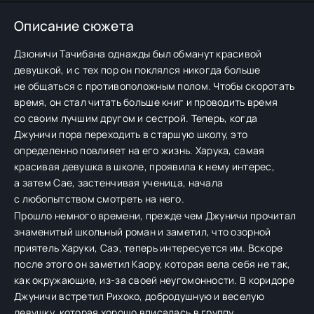
Описание сюжета
Дзюничи Тачибана однажды был обманут красивой
девушкой, и с тех пор он поклялся никогда больше
не общаться с противоположным полом. Чтобы скоротать
время, он стал читать больше книг и проводить время
со своим лучшим другом и сестрой. Теперь, когда
Джуничи пора переходить в старшую школу, это
определенно повлияет на его жизнь. Харука, самая
красивая девушка в школе, проявила к нему интерес,
а затем Сае, застенчивая ученица, начала
с любопытством смотреть на него.
Прошло немного времени, прежде чем Джуничи прочитал
знаменитый школьный роман и заметил, что озорной
приятель Харуки, Саэ, теперь интересуется им. Вскоре
после этого он заметил Каору, которая вела себя не так,
как окружающие, из-за своей неугомонности. В коридоре
Джуничи встретил Рихоко, добродушную и веселую
девушку, которая хорошо вписалась в группу,