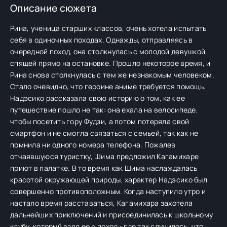
Описание сюжета
Рина, ученица старших классов, очень хотела испытать
себя в одиночных походах. Однажды, отправляясь в
очередной поход, она столкнулась с молодой девушкой,
спящей прямо на остановке. Прошло некоторое время, и
Рина снова столкнулась с тем же незнакомым человеком.
Стало очевидно, что героине аниме требуется помощь.
Надэсико рассказала свою историю о том, как ее
путешествие пошло не так: она ехала на велосипеде,
чтобы посетить гору Фудзи, а потом потеряла свой
смартфон и не смогла связаться с семьей, так как не
помнила ни одного номера телефона. Пожалев
отчаявшуюся туристку, Шима предложил Кагамихаре
приют в палатке. В то время как Шима наслаждалась
красотой окружающей природы, характер Надэсико был
совершенно противоположным. Когда наступило утро и
настало время расставаться, Кагамихара захотела
дальнейших приключений и присоединилась к школьному
клубу, который взял ее в поход - где так случилось, что