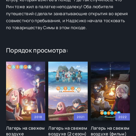
Рин тоже жил в палатке неподалеку! Оба любителя
путешествий сделали захватывающие открытия во время
совместного пребывания, и Надэсико начала тосковать
по товариществу Симы в этом походе.
Порядок просмотра:
2018
2021
2022
Лагерь на свежем
Лагерь на свежем
Лагерь на свежем
Л
воздухе
воздухе (2 сезон)
воздухе (фильм)
в