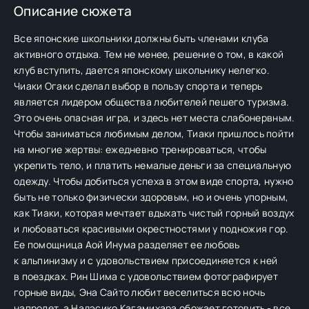
Описание сюжета
Все японские школьники должны быть членами клуба
активного отдыха. Тем не менее, решение о том, в какой
клуб вступить, дается японскому школьнику нелегко.
Чиаки Огаки сделал выбор в пользу спорта и теперь
является лидером общества любителей пешего туризма.
Это очень опасная игра, и здесь нет места слабонервным.
Чтобы заниматься любимым делом, Тиаки пришлось пойти
на многие жертвы: ежедневно тренироваться, чтобы
укрепить тело, и платить немалые деньги за специальную
одежду. Чтобы добиться успеха в этом виде спорта, нужно
быть не только физически здоровым, но и очень упорным,
как Тиаки, которая мечтает вдыхать чистый горный воздух
и любоваться красивыми окрестностями у подножия гор.
Ее помощница Аой Инума разделяет ее любовь
к альпинизму и с удовольствием присоединяется к ней
в поездках. Рин Шима с удовольствием фотографирует
горные виды, Эна Сайто любит веселиться всю ночь
напролет, а Надэсико Кагамихара обожает готовить - все