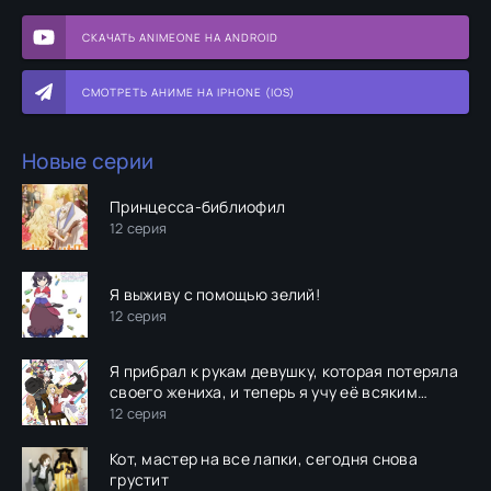
СКАЧАТЬ ANIMEONE НА ANDROID
СМОТРЕТЬ АНИМЕ НА IPHONE (IOS)
Новые серии
Принцесса-библиофил
12 серия
Я выживу с помощью зелий!
12 серия
Я прибрал к рукам девушку, которая потеряла
своего жениха, и теперь я учу её всяким
плохим вещам
12 серия
Кот, мастер на все лапки, сегодня снова
грустит