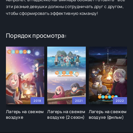
эти разные девушки должны сотрудничать друг с другом,
чтобы сформировать эффективную команду!
Порядок просмотра:
2018
2021
2022
Лагерь на свежем
Лагерь на свежем
Лагерь на свежем
Л
воздухе
воздухе (2 сезон)
воздухе (фильм)
в