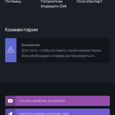
Питомец
Патриотизм
Психопаспорт
Д
Мориарти OVA
а
Комментарии
Внимание!
Для того, чтобы оставить свой комментарии,
Вам необходимо сперва авторизоваться.
СКАЧАТЬ ANIMEONE НА ANDROID
СМОТРЕТЬ АНИМЕ НА IPHONE (IOS)