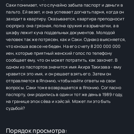
Саки понимает, что случайно забыла паспорт и деньги в
пальто. Ей везет, и она успевает догнать парня, когда он
заходит в квартиру. Оказывается, квартира преподносит
сюрприз: она грязная, полна оружия и взрывчатки, а в
шкафу лежит куча поддельных документов. Молодой
человек так же потрясен, как и Саки. Однако выясняется,
что юноша вовсе не беден. На его счету 8 200 000 000
иен, которые приятный женский голос по телефону
сообщает ему, что он может потратить, как захочет. В
одном из паспортов значится имя Акира Такизава - ему
нравится это имя, и он решает взять его. Затем он
отправляется в Японию, чтобы найти ответы на свои
вопросы. Саки тоже возвращается в Японию. Согласно
паспорту, они родились в один и тот же день в 1989 году,
на границе эпох сёва и хэйсэй. Может ли это быть
судьбой?
Порядок просмотра: