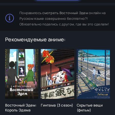
Понравилось
смотреть Восточный Эдем
онлайн на
Русском языке совершенно бесплатно?!
Обязательно поделись с другом, где вы это сделали!
Рекомендуемые аниме:
Восточный Эдем:
Гинтама (3 сезон)
Скрытые вещи
П
Король Эдема
(фильм)
б
с