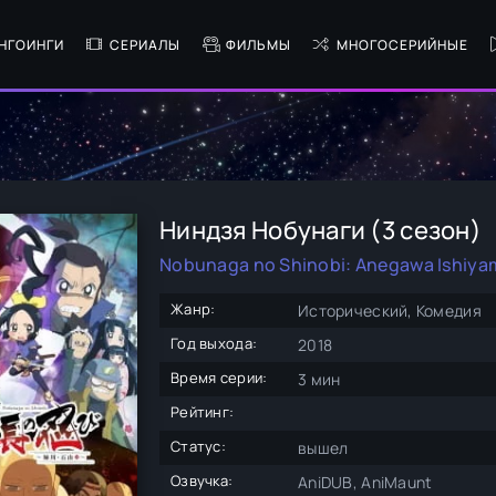
НГОИНГИ
СЕРИАЛЫ
ФИЛЬМЫ
МНОГОСЕРИЙНЫЕ
Ниндзя Нобунаги (3 сезон)
Nobunaga no Shinobi: Anegawa Ishiya
Жанр:
Исторический, Комедия
Год выхода:
2018
Время серии:
3 мин
Рейтинг:
Статус:
вышел
Озвучка:
AniDUB, AniMaunt