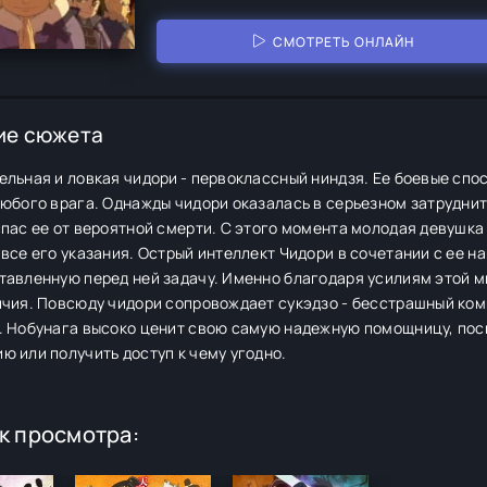
СМОТРЕТЬ ОНЛАЙН
ие сюжета
льная и ловкая чидори - первоклассный ниндзя. Ее боевые спо
юбого врага. Однажды чидори оказалась в серьезном затруднит
пас ее от вероятной смерти. С этого момента молодая девушка
все его указания. Острый интеллект Чидори в сочетании с ее н
тавленную перед ней задачу. Именно благодаря усилиям этой м
ичия. Повсюду чидори сопровождает сукэдзо - бесстрашный ком
. Нобунага высоко ценит свою самую надежную помощницу, пос
 или получить доступ к чему угодно.
к просмотра: