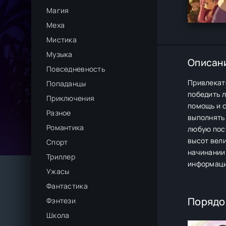
Магия
Меха
Мистика
Музыка
Описан
Повседневность
Привлекате
Попаданцы
победить л
Приключения
помощь и с
Разное
выполнять 
Романтика
любую пос
высот вел
Спорт
начинании
Триллер
информацию
Ужасы
Фантастика
Порядо
Фэнтези
Школа