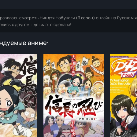
равилось
смотреть Ниндзя Нобунаги (3 сезон)
онлайн на Русском 
елись с другом, где вы это сделали!
ндуемые аниме: