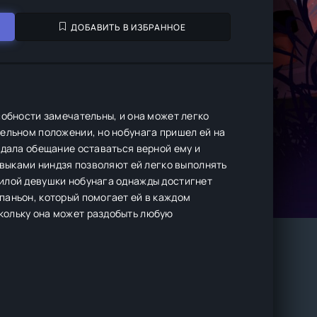
ДОБАВИТЬ В ИЗБРАННОЕ
собности замечательны, и она может легко
ельном положении, но нобунага пришел ей на
 дала обещание оставаться верной ему и
авыками ниндзя позволяют ей легко выполнять
илой девушки нобунага однажды достигнет
паньон, который помогает ей в каждом
кольку она может раздобыть любую