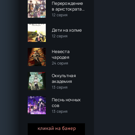
Перерождение
в аристократа
со
12 серия
способностью
анализа
Дети на холме
12 серия
Невеста
чародея
24 серия
Оккультная
академия
13 серия
Песнь ночных
сов
13 серия