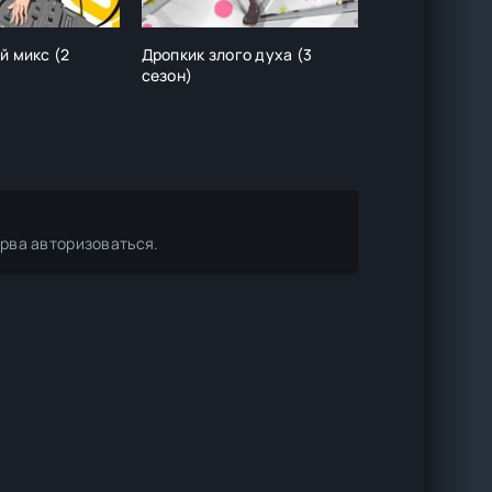
й микс (2
Дропкик злого духа (3
Ангел кровоп
сезон)
ерва авторизоваться.