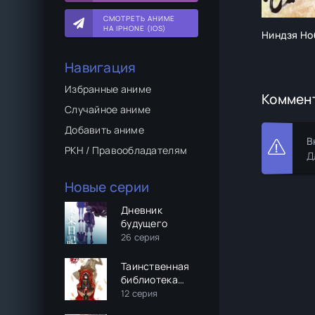
СМОТРЕТЬ АНИМЕ
НА IPHONE (IOS)
Ниндзя Но
Навигация
Избранные аниме
Коммен
Случайное аниме
Добавить аниме
В
РКН / Правообладателям
Д
Новые серии
Дневник
будущего
26 серия
Таинственная
библиотека
Данталиан
12 серия