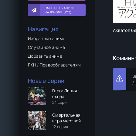
СМОТРЕТЬ АНИМЕ
НА IPHONE (IOS)
Навигация
Акватоп б
Избранные аниме
Случайное аниме
Добавить аниме
Коммен
РКН / Правообладателям
В
Новые серии
Д
Гаро: Линия
схода
24 серия
Смертельная
игра мёртвой
горы (2 сезон)
12 серия