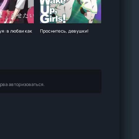
я: в любви как
Проснитесь, девушки!
Мужчина средн
похождения 
ерва авторизоваться.