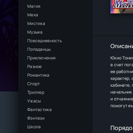
Магия
Меха
Мистика
Музыка
Повседневность
Описан
Попаданцы
Приключения
Юкио Тонег
в счет пог
Разное
ее работни
Романтика
характер, 
Спорт
кабинете, 
начальник
Триллер
и отчаяние
Ужасы
помогут ем
Фантастика
Фэнтези
Школа
Порядо