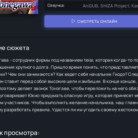
Озвучка:
AniDUB, SHIZA Project, Ka
СМОТРЕТЬ ОНЛАЙН
ие сюжета
ава - сотрудник фирмы под названием teiai, которая когда-то 
ашения крупного долга. Пришло время понять, что представляет
ки? Чем они занимаются? Как ведет себя начальник Гиодо? След
он ставит перед собой высокие цели и амбиции. В конце концов
поэтому делает звонок Тонэгаве, чтобы переложить на него об
 уговаривает Юкио придумать опасную игру, которая принесет 
м участников. Чтобы выполнить желание начальника, наш главн
у разработать правила. Удастся ли им угодить своему жестоко
к просмотра: