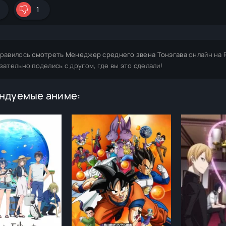
1
равилось
смотреть Менеджер среднего звена Тонэгава
онлайн на 
зательно поделись с другом, где вы это сделали!
ндуемые аниме: