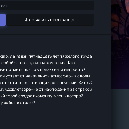
nsai
ДОБАВИТЬ В ИЗБРАННОЕ
подарила Кадзи пятнадцать лет тяжелого труда
 собой эта загадочная компания. Кто
ует отметить, что у президента непростой
, он устает от неизменной атмосферы в своем
язанности по организации развлечений. Хитрый
ему удовлетворение от наблюдения за страхом
ый герой создает команду, члены которой
му работодателю?