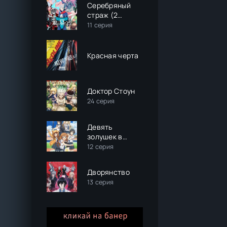
Серебряный
страж (2
сезон)
11 серия
Красная черта
Доктор Стоун
24 серия
Девять
золушек в
августе
12 серия
Дворянство
13 серия