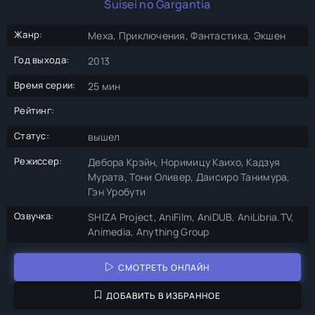
Suisei no Gargantia
Жанр:
Меха, Приключения, Фантастика, Экшен
Год выхода:
2013
Время серии:
25 мин
Рейтинг:
Статус:
вышел
Режиссер:
Дебора Крэйн, Норимицу Каихо, Кадзуя
Мурата, Тони Оливер, Даисиро Танимура,
Гэн Уробути
Озвучка:
SHIZA Project, AniFilm, AniDUB, AniLibria.TV,
Animedia, Anything Group
СМОТРЕТЬ ОНЛАЙН
ДОБАВИТЬ В ИЗБРАННОЕ