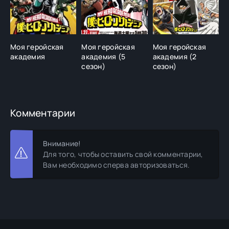
Моя геройская
Моя геройская
Моя геройская
М
академия
академия (5
академия (2
а
сезон)
сезон)
э
н
Комментарии
Внимание!
Для того, чтобы оставить свой комментарии,
Вам необходимо сперва авторизоваться.