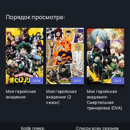
Порядок просмотра:
2016
2017
2017
Моя геройская
Моя геройская
Моя геройская
М
академия
академия (2
академия:
а
сезон)
Смертельная
с
тренировка (OVA)
Kodik плеер
Список всех сезонов