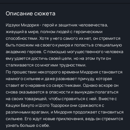
Описание сюжета
Идзуки Мидория - герой и защитник человечества,
живущий в мире, полном людей с героическими
способностями. Хотя у него самого их нет, он стремится
быть похожим на своего кумира и попасть в специальную
академию героев. С помощью могущественного человека
ему удается достичь своей цели, но на этом пути он
сталкивается со многими трудностями.
По прошествии некоторого времени Мидория становится
намного сильнее и даже развивает причуду, которая
ставит его наравне со сверстниками. Однако вскоре он
снова оказывается в опасности и вынужден полагаться
на своих товарищей, чтобы справиться с ней. Вместе с
Кацуки Бакуто и Шото Тодороки они сражаются с
различными врагами, и Мидория продолжает становиться
сильнее. Его ждут новые приключения, ведь он стремится
узнать больше о себе.