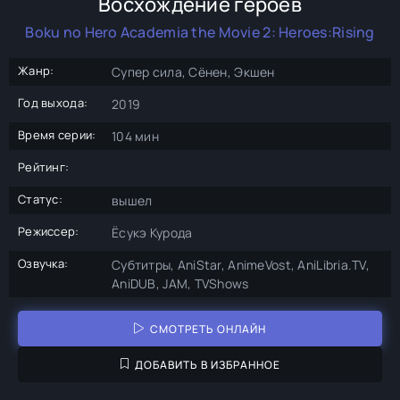
Восхождение героев
Boku no Hero Academia the Movie 2: Heroes:Rising
Жанр:
Супер сила, Сёнен, Экшен
Год выхода:
2019
Время серии:
104 мин
Рейтинг:
Статус:
вышел
Режиссер:
Ёсукэ Курода
Озвучка:
Субтитры, AniStar, AnimeVost, AniLibria.TV,
AniDUB, JAM, TVShows
СМОТРЕТЬ ОНЛАЙН
ДОБАВИТЬ В ИЗБРАННОЕ