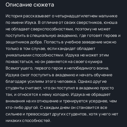
Описание сюжета
История рассказывает о четырнадцатилетнем мальчике
по имени Изука. В отличие от своих сверстников, юноша
не обладает сверхспособностями, поэтому не может
поступить в специальную академию, где готовят героев и
защитников добра. Попасть в учебное заведение можно
только в том случае, если кандидат обладает
уникальными способностями. Идзука не может этим
похвастаться, но он равняется на своего кумира
Всемогущего, первого героя и непобедимого воина.
Идзука смог поступить в академию и начать обучение
благодаря усилиям этого человека. Однако другие
студенты считают, что он поступил в академию просто
так, и относятся к нему холодно. Идзука не обращает
внимания на их отношение и тренируется усерднее, чем
кто-либо другой. С каждым днем он становится все
сильнее и превосходит других студентов, хотя у него нет
никаких способностей.