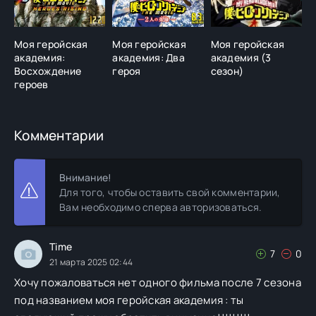
Моя геройская
Моя геройская
Моя геройская
М
академия:
академия: Два
академия (3
а
Восхождение
героя
сезон)
с
героев
Комментарии
Внимание!
Для того, чтобы оставить свой комментарии,
Вам необходимо сперва авторизоваться.
Time
7
0
21 марта 2025 02:44
Хочу пожаловаться нет одного фильма после 7 сезона
под названием моя геройская академия : ты