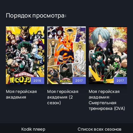
Порядок просмотра:
2016
2017
2017
Моя геройская
Моя геройская
Моя геройская
М
академия
академия (2
академия:
а
сезон)
Смертельная
с
тренировка (OVA)
Kodik плеер
Список всех сезонов