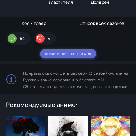
властителя
Долдрей
Kodik плеер
Список всех сезонов
54
4
ПРИЛОЖЕНИЕ НА ТЕЛЕФОН
Понравилось
смотреть Берсерк (3 сезон)
онлайн на
Русском языке совершенно бесплатно?!
Обязательно поделись с другом, где вы это сделали!
Рекомендуемые аниме: