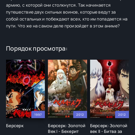
армию, с которой они столкнутся. Так начинается
путешествие двух сильных воинов, которые ведут за
собой остальных и побеждают всех, кто им попадается на
пути. Что же на самом деле произойдет в этом аниме?
Порядок просмотра:
1997
2012
2012
Берсерк
Берсерк: Золотой
Берсерк: Золотой
Б
Век I - Бехерит
век II - Битва за
в