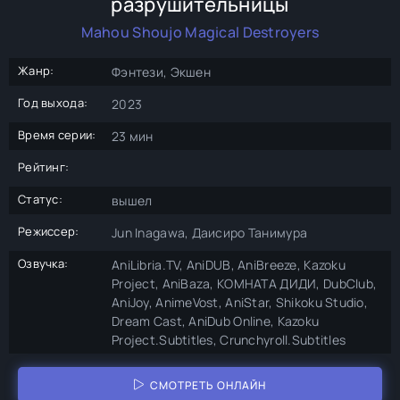
разрушительницы
Mahou Shoujo Magical Destroyers
Жанр:
Фэнтези, Экшен
Год выхода:
2023
Время серии:
23 мин
Рейтинг:
Статус:
вышел
Режиссер:
Jun Inagawa, Даисиро Танимура
Озвучка:
AniLibria.TV, AniDUB, AniBreeze, Kazoku
Project, AniBaza, КОМНАТА ДИДИ, DubClub,
AniJoy, AnimeVost, AniStar, Shikoku Studio,
Dream Cast, AniDub Online, Kazoku
Project.Subtitles, Crunchyroll.Subtitles
СМОТРЕТЬ ОНЛАЙН