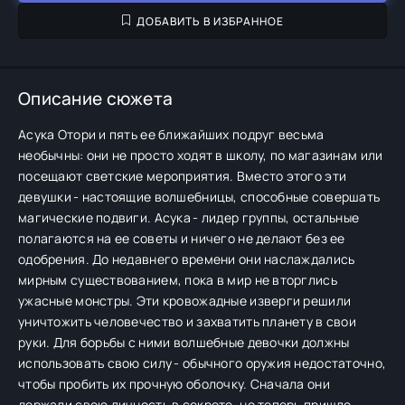
ДОБАВИТЬ В ИЗБРАННОЕ
Описание сюжета
Асука Отори и пять ее ближайших подруг весьма
необычны: они не просто ходят в школу, по магазинам или
посещают светские мероприятия. Вместо этого эти
девушки - настоящие волшебницы, способные совершать
магические подвиги. Асука - лидер группы, остальные
полагаются на ее советы и ничего не делают без ее
одобрения. До недавнего времени они наслаждались
мирным существованием, пока в мир не вторглись
ужасные монстры. Эти кровожадные изверги решили
уничтожить человечество и захватить планету в свои
руки. Для борьбы с ними волшебные девочки должны
использовать свою силу - обычного оружия недостаточно,
чтобы пробить их прочную оболочку. Сначала они
держали свою личность в секрете, но теперь пришло