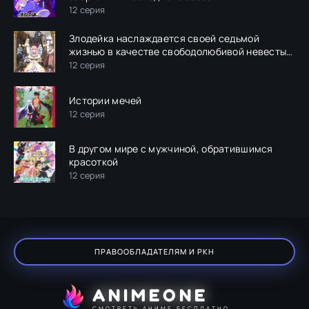
12 серия
Злодейка наслаждается своей седьмой
жизнью в качестве свободолюбивой невесты
во вражеской стране
12 серия
Истории мечей
12 серия
В другом мире с мужчиной, обратившимся
красоткой
12 серия
ПРАВООБЛАДАТЕЛЯМ И РКН
ANIMEONE
СМОТРЕТЬ АНИМЕ БЕСПЛАТНО