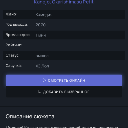
Kanojo, Okarishimasu Petit
Жанр:
Комедия
Год выхода:
2020
Время серии:
1 мин
Рейтинг:
Статус:
вышел
Озвучка:
ХЗ Лол
СМОТРЕТЬ ОНЛАЙН
ДОБАВИТЬ В ИЗБРАННОЕ
Описание сюжета
Молодой Кадзуя наслаждается своей жизнью, полагаясь