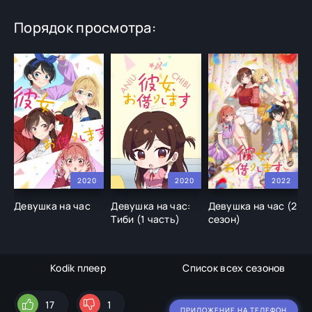
Порядок просмотра:
2020
2020
2022
Девушка на час
Девушка на час:
Девушка на час (2
Д
Тиби (1 часть)
сезон)
Т
Kodik плеер
Список всех сезонов
17
1
ПРИЛОЖЕНИЕ НА ТЕЛЕФОН