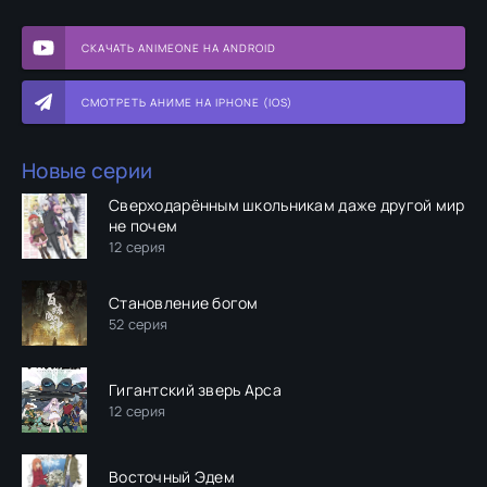
СКАЧАТЬ ANIMEONE НА ANDROID
СМОТРЕТЬ АНИМЕ НА IPHONE (IOS)
Новые серии
Сверходарённым школьникам даже другой мир
не почем
12 серия
Становление богом
52 серия
Гигантский зверь Арса
12 серия
Восточный Эдем