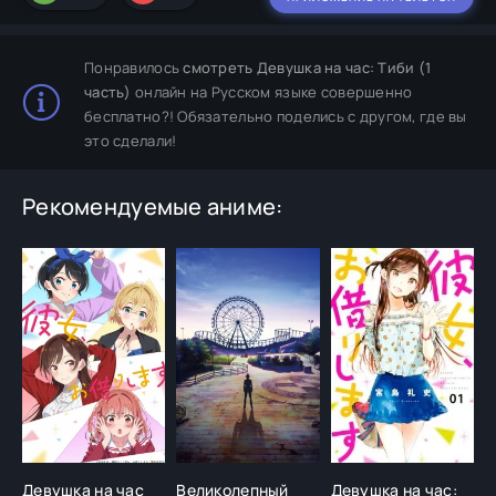
Понравилось
смотреть Девушка на час: Тиби (1
часть)
онлайн на Русском языке совершенно
бесплатно?! Обязательно поделись с другом, где вы
это сделали!
Рекомендуемые аниме:
Девушка на час
Великолепный
Девушка на час:
Д