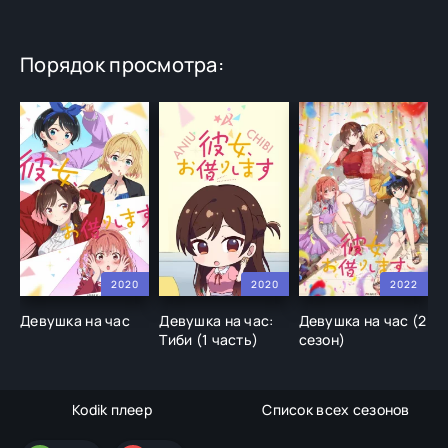
Порядок просмотра:
2020
2020
2022
Девушка на час
Девушка на час:
Девушка на час (2
Д
Тиби (1 часть)
сезон)
Т
Kodik плеер
Список всех сезонов