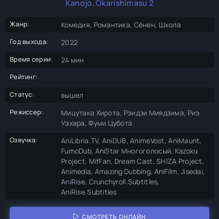
Kanojo, Okarishimasu 2
Жанр:
Комедия, Романтика, Сёнен, Школа
Год выхода:
2022
Время серии:
24 мин
Рейтинг:
Статус:
вышел
Режиссер:
Мицутака Хирота, Рэидзи Миядзима, Риэ
Уэхара, Фуми Цубота
Озвучка:
AniLibria.TV, AniDUB, AnimeVost, AniMaunt,
FumoDub, AniStar Многоголосый, Kazoku
Project, MifFan, Dream Cast, SHIZA Project,
Animedia, Amazing Dubbing, AniFilm, Jisedai,
AniRise, Crunchyroll.Subtitles,
AniRise.Subtitles
СМОТРЕТЬ ОНЛАЙН