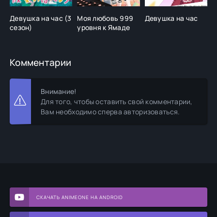
Девушка на час (3
Моя любовь 999
Девушка на час
К
сезон)
уровня к Ямаде
ф
Комментарии
Внимание!
Для того, чтобы оставить свой комментарии,
Вам необходимо сперва авторизоваться.
СКАЧАТЬ ANIMEONE НА ANDROID