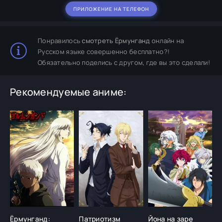
ПРИЛОЖЕНИЕ НА ТЕЛЕФОН
Понравилось
смотреть Ёрмунганд
онлайн на
Русском языке совершенно бесплатно?!
Обязательно поделись с другом, где вы это сделали!
Рекомендуемые аниме:
Ёрмунганд:
Патриотизм
Йона на заре
Р