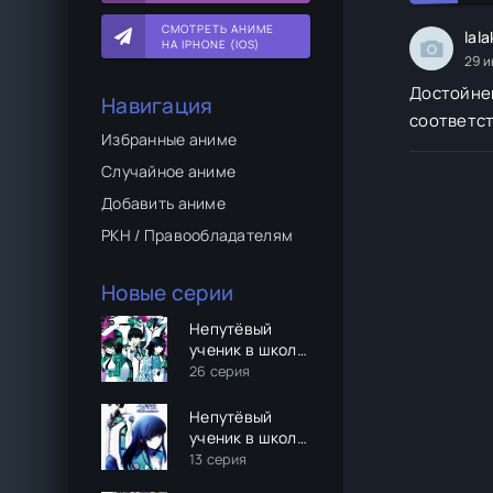
СМОТРЕТЬ АНИМЕ
lal
НА IPHONE (IOS)
29 и
Достойнен
Навигация
соответст
Избранные аниме
Случайное аниме
Добавить аниме
РКН / Правообладателям
Новые серии
Непутёвый
ученик в школе
магии
26 серия
Непутёвый
ученик в школе
магии: Гость (2
13 серия
сезон)