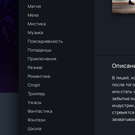
Магия
Меха
Мистика
Музыка
Повседневность
Попаданцы
Приключения
Описан
Разное
Романтика
В лицей, 
после того
Спорт
или стать 
Триллер
забытые эм
Ужасы
индустрии,
Фантастика
стремятся 
захватыва
Фэнтези
Школа