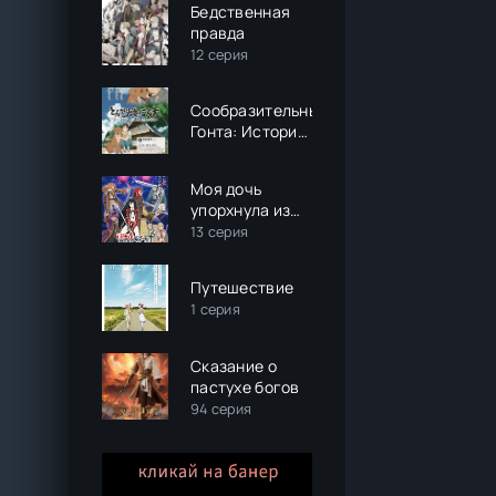
Бедственная
правда
12 серия
Сообразительный
Гонта: История
жизни собаки с
двумя
Моя дочь
именами,
упорхнула из
пострадавшей
гнезда и
13 серия
в Фукусиме
вернулась S-
ранговым
Путешествие
авантюристом
1 серия
Сказание о
пастухе богов
94 серия