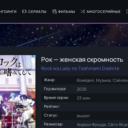
НГОИНГИ
СЕРИАЛЫ
ФИЛЬМЫ
МНОГОСЕРИЙНЫЕ
Рок — женская скромность
Rock wa Lady no Tashinami Deshite
Жанр:
Комедия, Музыка, Сэйнэн
Год выхода:
2025
Время серии:
23 мин
Рейтинг:
Статус:
вышел
Режиссер:
Хироси Фукуда, Сёго Ясу