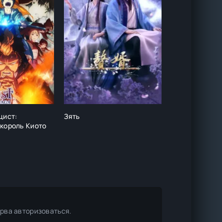
цист:
Зять
Слушайтесь п
король Киото
ерва авторизоваться.