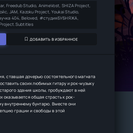
ar, Freedub Studio, AnimeVost, SHIZA Project,
с, JAM, Kazoku Project, Youkai Studio,
звучка 404, Beloved, #студияБУБНЯЖА,
Project.Subtitles
ДОБАВИТЬ В ИЗБРАННОЕ
мия, ставшая дочерью состоятельного магната
 оставить своих любимых гитару и рок-музыку
 старого здания школы, пробуждают в ней
х оказывается общая страсть к рок-
му внутреннему бунтарю. Вместе они
епцию грации и свободы в этой