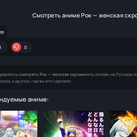
Смотреть аниме Рок — женская скр
ер
8
0
равилось
смотреть Рок — женская скромность
онлайн на Русском я
елись с другом, где вы это сделали!
ндуемые аниме: