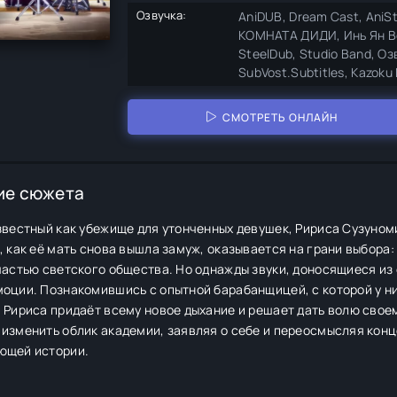
Озвучка:
AniDUB, Dream Cast, AniSt
КОМНАТА ДИДИ, Инь Ян Вой
SteelDub, Studio Band, О
SubVost.Subtitles, Kazoku 
СМОТРЕТЬ ОНЛАЙН
ие сюжета
известный как убежище для утонченных девушек, Ририса Сузуно
, как её мать снова вышла замуж, оказывается на грани выбора:
частью светского общества. Но однажды звуки, доносящиеся из
оции. Познакомившись с опытной барабанщицей, с которой у ни
 Ририса придаёт всему новое дыхание и решает дать волю свое
изменить облик академии, заявляя о себе и переосмысляя конц
ющей истории.