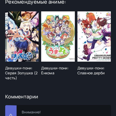
Рекомендуемые аниме:
Девушки-пони:
Девушки-пони:
Девушки-пони:
М
Серая Золушка (2
Ёнкома
Славное дерби
В
часть)
Комментарии
Внимание!