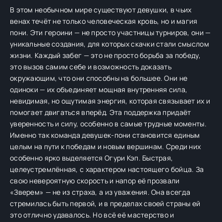
В этом необычном мире существуют девушки, в чьих
венах течёт не только человеческая кровь, но и магия
пони. Эти героини — не просто участницы турниров, они —
уникальные создания, для которых скачки стали смыслом
жизни. Каждый забег — это не просто борьба за победу,
это вызов самим себе и возможность доказать
окружающим, что они способны на большее. Они не
одиноки — их объединяет мощная внутренняя сила,
невидимая, но ощутимая энергия, которая связывает их и
помогает двигаться вперёд. Эта поддержка придаёт
уверенность и силу, особенно в самые трудные моменты.
Именно так команда девушек-пони становится единым
целым на пути к победам и новым вершинам. Среди них
особенно ярко выделяется Огури Кэп. Быстрая,
целеустремлённая, с характером настоящего бойца. За
свою невероятную скорость и напор её прозвали
«Зверем» — не из страха, а из уважения. Она всегда
стремилась быть первой, и в пределах своей страны ей
это отлично удавалось. Но всё её мастерство и