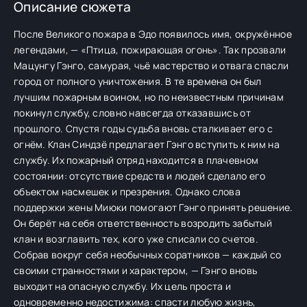
Описание сюжета
После Великого пожара в Эдо появилось имя, окружённое
легендами, — «Птица, пожирающая огонь». Так прозвали
Мацунгу Гэнго, самурая, чьё мастерство и отвага спасли
город от полного уничтожения. В те времена он был
лучшим пожарным воином, но по неизвестным причинам
покинул службу, словно навсегда отказавшись от
прошлого. Спустя годы судьба вновь сталкивает его с
огнём. Клан Синдзё предлагает Гэнго вступить к ним на
службу. Их пожарный отряд находится в плачевном
состоянии: отсутствие средств и людей сделало его
объектом насмешек и презрения. Однако слова
поддержки жены Миюки помогают Гэнго принять решение.
Он берёт на себя ответственность возродить забытый
клан и возглавить тех, кого уже списали со счетов.
Собрав вокруг себя необычных соратников — каждый со
своими странностями и характером, — Гэнго вновь
выходит на опасную службу. Их цель проста и
одновременно недостижима: спасти любую жизнь,