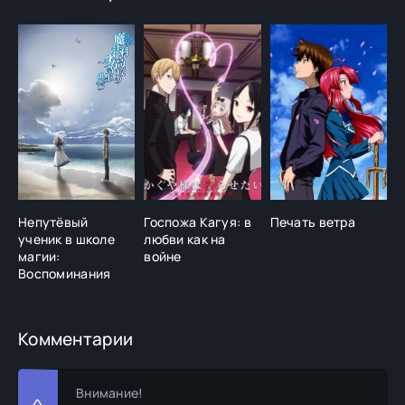
Непутёвый
Госпожа Кагуя: в
Печать ветра
Л
ученик в школе
любви как на
б
магии:
войне
Воспоминания
Комментарии
Внимание!