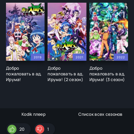
2019
2021
2022
Добро
Добро
Добро
Д
пожаловать в ад,
пожаловать в ад,
пожаловать в ад,
п
Ирума!
Ирума! (2 сезон)
Ирума! (3 сезон)
И
П
д
Kodik плеер
Список всех сезонов
20
1