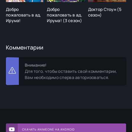
Добро
Добро
Доктор Стоун (5
А
пожаловать в ад,
пожаловать в ад,
сезон)
с
Ирума!
Ирума! (3 сезон)
Комментарии
Внимание!
Для того, чтобы оставить свой комментарии,
Вам необходимо сперва авторизоваться.
СКАЧАТЬ ANIMEONE НА ANDROID