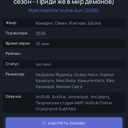
сезон - Приди же в мир демонов)
Mairimashita! Iruma-kun (2026)
Жанр:
Комедия, Сёнен, Фэнтези, Школа
Год выхода:
2026
Время серии:
25 мин
Рейтинг:
Статус:
онгоинг
Режиссер:
Кадзуюки Фудэясу, Осаму Ниси, Хироко
Канасуги, Мио Иноэ, Канъити Като, Юко
Какихара, Кономи Сюго
Озвучка:
AniDUB, AniStar, AnimeVost, AniLiberty,
Творческая студия МИР, AniDub Online,
Crunchyroll.Subtitles
СМОТРЕТЬ ОНЛАЙН