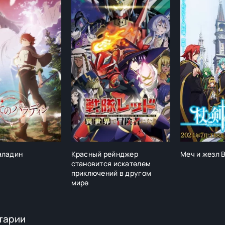
аладин
Красный рейнджер
Меч и жезл 
становится искателем
приключений в другом
мире
тарии