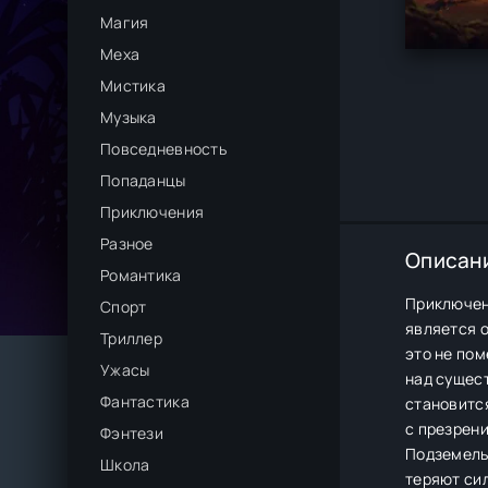
Магия
Меха
Мистика
Музыка
Повседневность
Попаданцы
Приключения
Разное
Описан
Романтика
Приключени
Спорт
является 
Триллер
это не по
Ужасы
над сущест
Фантастика
становится
с презрени
Фэнтези
Подземель
Школа
теряют сил