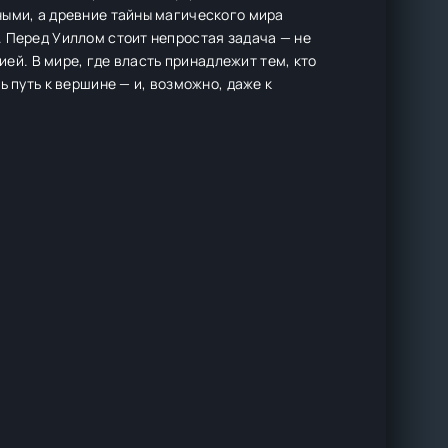
ными, а древние тайны магического мира
 Перед Уиллом стоит непростая задача — не
ией. В мире, где власть принадлежит тем, кто
 путь к вершине — и, возможно, даже к