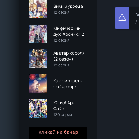
Внук мудреца
12 серия
В
Д
Мифический
дух: Хроники 2
12 серия
Аватар короля
(2 сезон)
12 серия
Как смотреть
фейерверк
Югио! Арк-
Файв
120 серия