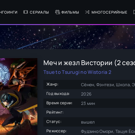
НГОИНГИ
СЕРИАЛЫ
ФИЛЬМЫ
МНОГОСЕРИЙНЫЕ
Меч и жезл Вистории (2 сез
Tsue to Tsurugi no Wistoria 2
Жанр:
Сёнен, Фэнтези, Школа, 
Год выхода:
2026
Время серии:
23 мин
Рейтинг:
Статус:
вышел
Режиссер:
Фудзино Омори, Тацуя Ёс