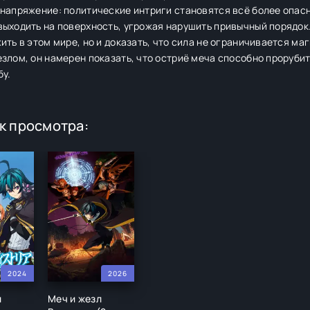
 напряжение: политические интриги становятся всё более опас
ыходить на поверхность, угрожая нарушить привычный порядок.
ить в этом мире, но и доказать, что сила не ограничивается маг
злом, он намерен показать, что остриё меча способно прорубить
бу.
к просмотра:
2024
2026
л
Меч и жезл