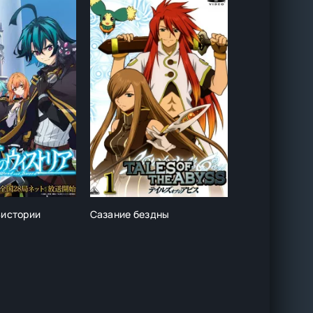
Вистории
Сазание бездны
Танец мечей:
Хоннодзи