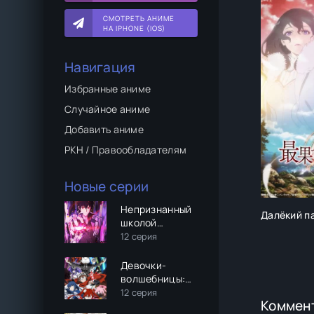
СМОТРЕТЬ АНИМЕ
НА IPHONE (IOS)
Навигация
Избранные аниме
Случайное аниме
Добавить аниме
РКН / Правообладателям
Новые серии
Непризнанный
Далёкий п
школой
владыка
12 серия
демонов (2
сезон)
Девочки-
волшебницы:
Волшебные
12 серия
Коммен
разрушительницы