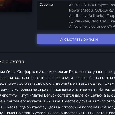
Озвучка:
AniDUB, SHIZA Project, Re
Flowers Media, VOLKOFRENI
AniLiberty (AniLibria), Т
Дубляжная, BlackCat, Окан
AniVolume, Licoforice, CV 
СМОТРЕТЬ ОНЛАЙН
ие сюжета
я Уилла Серфорта в Академии магии Ригарден вступают в новую
основой всего, он остаётся исключением — юношей, полностью
мешало ему доказать свою силу: верный меч и выдающиеся физи
вами, с которыми не справлялись даже опытные маги. Но чем д
 его путь. Титул «Магна Вельс» остаётся далёкой целью, а вы
ем, считая его чужаком в их мире. Вместе с друзьями Уилл отп
я — места, где обитают существа, способные поглощать саму с
у, и именно в таких условиях раскрывается истинный потенциа