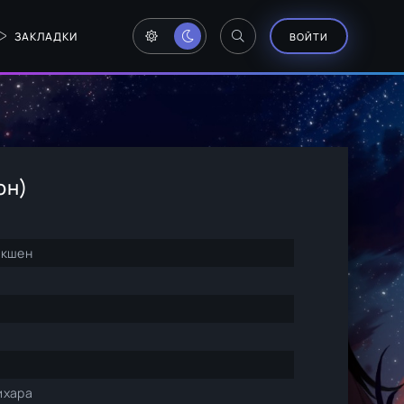
ЗАКЛАДКИ
ВОЙТИ
он)
Экшен
ихара