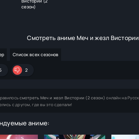
Вистории (2
сезон)
Смотреть аниме Меч и жезл Вистории 
ер
Список всех сезонов
5
2
равилось
смотреть Меч и жезл Вистории (2 сезон)
онлайн на Русс
елись с другом, где вы это сделали!
ндуемые аниме: