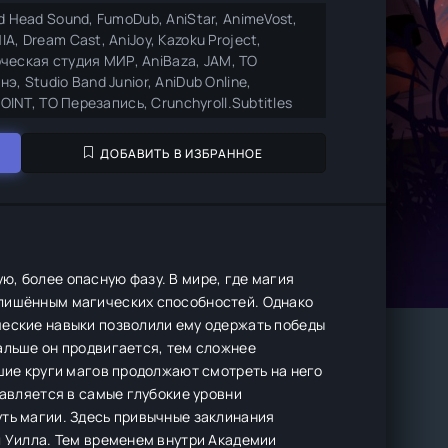
d Head Sound, FumoDub, AniStar, AnimeVost,
A, Dream Cast, AniJoy, Kazoku Project,
ворческая студия МИР, AniBaza, JAM, ТО
э, Studio Band Junior, AniDub Online,
POINT, ТО Перезапись, Crunchyroll.Subtitles
ДОБАВИТЬ В ИЗБРАННОЕ
, более опасную фазу. В мире, где магия
 лишённым магических способностей. Однако
ческие навыки позволили ему одержать победы
альше он продвигается, тем сложнее
сшие круги магов продолжают смотреть на него
равляется в самые глубокие уровни
уть магии. Здесь привычные заклинания
л Уилла. Тем временем внутри Академии