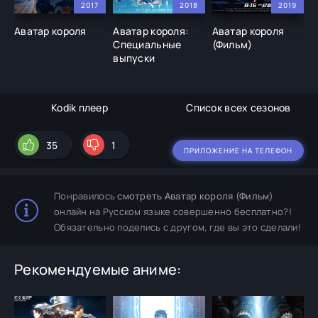
2017
2018
2019
Аватар короля
Аватар короля:
Аватар короля
А
Специальные
(Фильм)
с
выпуски
Kodik плеер
Список всех сезонов
35
1
ПРИЛОЖЕНИЕ НА ТЕЛЕФОН
Понравилось
смотреть Аватар короля (Фильм)
онлайн на Русском языке совершенно бесплатно?!
Обязательно поделись с другом, где вы это сделали!
Рекомендуемые аниме: