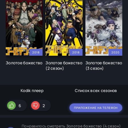
2018
2018
2020
Золотое божество
Золотое божество
Золотое божество
З
(2 сезон)
(3 сезон)
(
Kodik плеер
Список всех сезонов
6
2
ПРИЛОЖЕНИЕ НА ТЕЛЕФОН
Понравилось
смотреть Золотое божество (4 сезон)