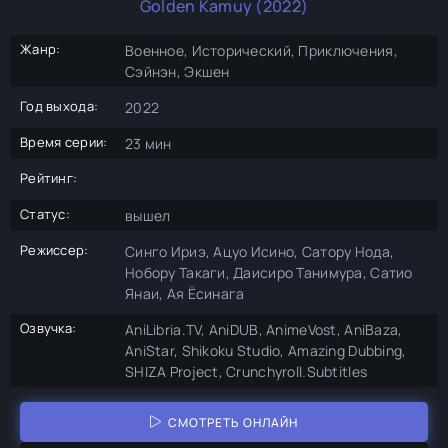
Golden Kamuy (2022)
Жанр:
Военное, Исторический, Приключения,
Сэйнэн, Экшен
Год выхода:
2022
Время серии:
23 мин
Рейтинг:
Статус:
вышел
Режиссер:
Синго Ириэ, Ацуо Исино, Сатору Нода,
Нобору Такаги, Даисиро Танимура, Сатио
Янаи, Ая Ёсинага
Озвучка:
AniLibria.TV, AniDUB, AnimeVost, AniBaza,
AniStar, Shikoku Studio, Amazing Dubbing,
SHIZA Project, Crunchyroll.Subtitles
СМОТРЕТЬ ОНЛАЙН