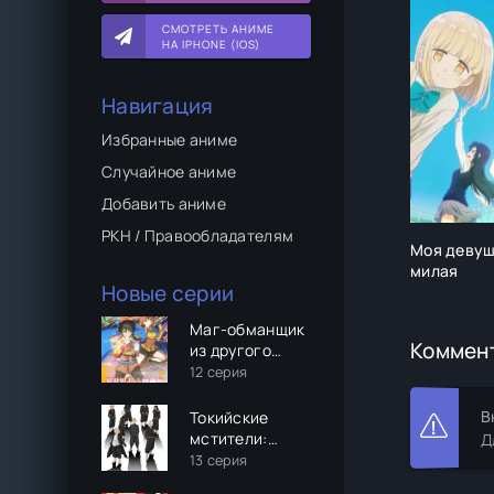
СМОТРЕТЬ АНИМЕ
НА IPHONE (IOS)
Навигация
Избранные аниме
Случайное аниме
Добавить аниме
РКН / Правообладателям
Моя девуш
милая
Новые серии
Маг-обманщик
Коммен
из другого
мира
12 серия
В
Токийские
мстители:
Д
Рождественская
13 серия
битва (2 сезон)