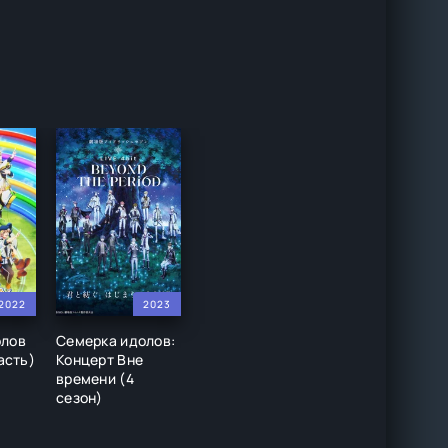
2022
2023
олов
Семерка идолов:
часть)
Концерт Вне
времени (4
сезон)