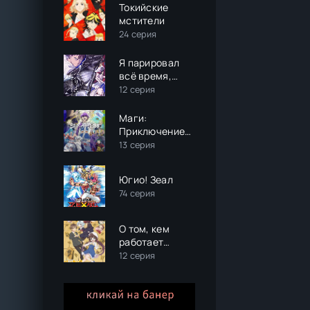
Токийские
мстители
24 серия
Я парировал
всё время,
чтобы стать
12 серия
сильнейшим
авантюристом
Маги:
Приключение
Синдбада (3
13 серия
сезон)
Югио! Зеал
74 серия
О том, кем
работает
король
12 серия
драконов