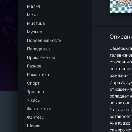
Магия
Меха
Мистика
Музыка
Описан
Повседневность
Семерым а
Попаданцы
телевизион
Приключения
стороннико
Разное
состояние 
Романтика
ожидания, 
Иори Идзум
Спорт
отношения
Триллер
обладает 
Ужасы
но как они
Фантастика
Только есл
оставляет 
Фэнтези
Айя Куджо,
Школа
семеро мог