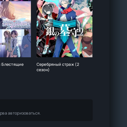
: Блестящие
Серебряный страж (2
Семёрка идол
сезон)
ерва авторизоваться.