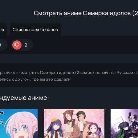
Смотреть аниме Семёрка идолов (2
ер
Список всех сезонов
9
2
равилось
смотреть Семёрка идолов (2 сезон)
онлайн на Русском я
елись с другом, где вы это сделали!
ндуемые аниме: