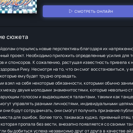
СМОТРЕТЬ ОНЛАЙН
ие сюжета
йдолам открылись новые перспективы благодаря их напряженно
ный проект. Необходимо приложить определенные усилия для то
в и спонсоров. К сожалению, растущая известность привела к 
здоровья Рику. Несмотря на то, что он смог восстановиться, у
которые ему будет трудно оправдать.
и взял на себя некоторые обязанности, которыми обычно заним
х между двумя молодыми знаменитостями, которые невольно ста
чарующим голосом и выдающимися талантами, такими как танцев
 могут управлять разными личностями, индивидуальными целями
и они будут сотрудничать, они смогут получить признание публи
места для ошибок. Более того, такамаса куджо, приемный отец т
 которая пропала без вести, внезапно появляется со своими т
ли бы добиться успеха независимо друг от друга в качестве айд