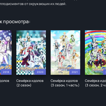
аплодисментов от окружающих их людей.
к просмотра:
2018
2020
2021
долов
Семёрка идолов
Семёрка идолов
Семёрка ид
(2 сезон)
(3 сезон, 1 часть)
(3 сезон, 2 