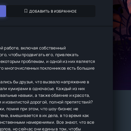
ДОБАВИТЬ В ИЗБРАННОЕ
й работе, включая собственный
го, чтобы продвигать его, привлекать
некоторым проблемам, и одной из них является
 его многочисленных поклонников есть большие
ались бы друзья, что вызвало напряжение в
ли кумирами в одночасье. Каждый из них
альные навыки, а также обаяние и красота,
 и извилистой дорогой, полной препятствий?
ки, помня при этом, что шоу-бизнес не
ена, вмешивается в их дела, в то время как
аинственными намерениями. Все знают, что все
олов, но сейчас они едины в том, чтобы