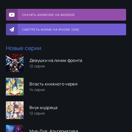
СКАЧАТЬ ANIMEONE НА ANDROID
СМОТРЕТЬ АНИМЕ НА IPHONE (IOS)
Новые серии
Девушки на линии фронта
12 серия
Власть книжного червя
14 серия
Внук мудреца
12 серия
Мув-Лув: Альтернатива