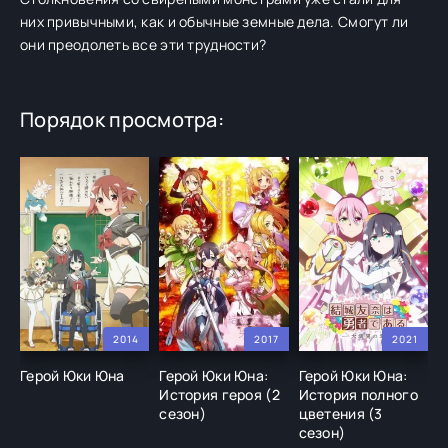
них привычными, как и обычные земные дела. Смогут ли
они преодолеть все эти трудности?
Порядок просмотра:
2014
2017
2021
Герой Юки Юна
Герой Юки Юна:
Герой Юки Юна:
История героя (2
История полного
сезон)
цветения (3
сезон)