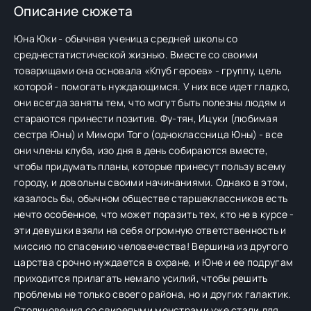
Описание сюжета
Юна Юки - обычная ученица средней школы со
среднестатистической жизнью. Вместе со своими
товарищами она основала «Клуб героев» - группу, цель
которой - помогать нуждающимся. У них все идет гладко,
они всегда заняты тем, что могут быть полезны людям и
стараются принести позитив. Фу-тян, Ицуки (любимая
сестра Юны) и Мимори Того (одноклассница Юны) - все
они члены клуба, изо дня в день собираются вместе,
чтобы придумать планы, которые принесут пользу всему
городу, и довольны своими начинаниями. Однако в этом,
казалось бы, обычном обществе старшеклассников есть
нечто особенное, что может поразить тех, кто не в курсе -
эти девушки взяли на себя огромную ответственность и
миссию по спасению человечества! Вершина из другого
царства срочно нуждается в охране, и Юне и ее подругам
приходится прилагать немало усилий, чтобы решить
проблемы не только своего района, но и других галактик.
Столкновения со свирепыми монстрами уже стали для