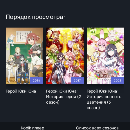
Порядок просмотра:
2014
2017
2021
Герой Юки Юна
Герой Юки Юна:
Герой Юки Юна:
История героя (2
История полного
сезон)
цветения (3
сезон)
Kodik плеер
Список всех сезонов