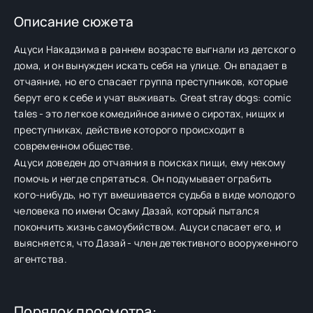
Описание сюжета
Ацуси Накадзима в раннем возрасте выгнали из детского
дома, и он вынужден искать себя на улице. Он впадает в
отчаяние, но его спасает группа преступников, которые
берут его к себе и учат выживать. Great stray dogs: comic
tales - это легкое комедийное аниме о сиротах, нищих и
преступниках, действие которого происходит в
современном обществе.
Ацуси доведен до отчаяния в поисках пищи, ему некому
помочь и негде спрятаться. Он подумывает ограбить
кого-нибудь, но тут вмешивается судьба в виде молодого
человека по имени Осаму Дазай, который пытался
покончить жизнь самоубийством. Ацуси спасает его, и
выясняется, что Дазай - член детективного вооруженного
агентства.
Порядок просмотра: