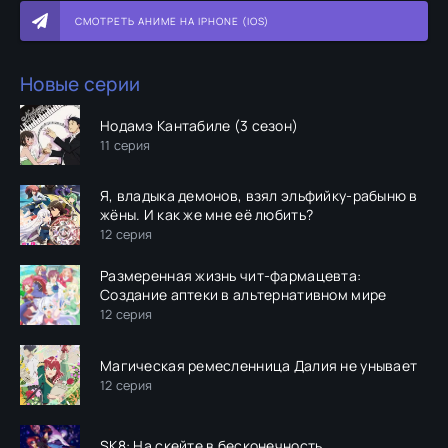
СМОТРЕТЬ АНИМЕ НА IPHONE (IOS)
Новые серии
Нодамэ Кантабиле (3 сезон)
11 серия
Я, владыка демонов, взял эльфийку-рабыню в
жёны. И как же мне её любить?
12 серия
Размеренная жизнь чит-фармацевта:
Создание аптеки в альтернативном мире
12 серия
Магическая ремесленница Далия не унывает
12 серия
SK8: На скейте в бесконечность