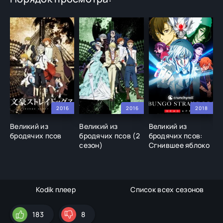
2016
2016
2018
Великий из
Великий из
Великий из
В
бродячих псов
бродячих псов (2
бродячих псов:
б
сезон)
Сгнившее яблоко
с
Kodik плеер
Список всех сезонов
183
8