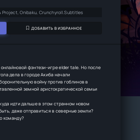
A Project, Onibaku, Crunchyroll.Subtitles
ДОБАВИТЬ В ИЗБРАННОЕ
онлайновой фэнтези-игре elder tale. Но после
ола дела в городе Акиба начали
оборонительную войну против гоблинов в
ставленной земной аристократической семьи
куда идти дальше в этом странном новом
 быть, даже отправиться в северные земли?
го команду?