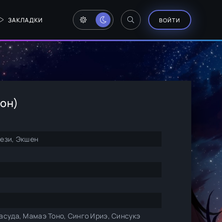
ЗАКЛАДКИ
ВОЙТИ
зон)
ези, Экшен
асуда, Мамаэ Тоно, Синго Ириэ, Синсукэ