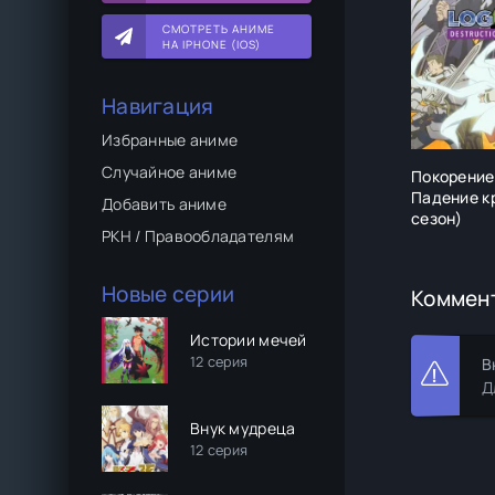
СМОТРЕТЬ АНИМЕ
НА IPHONE (IOS)
Навигация
Избранные аниме
Случайное аниме
Покорение
Падение кр
Добавить аниме
сезон)
РКН / Правообладателям
Новые серии
Коммен
Истории мечей
12 серия
В
Д
Внук мудреца
12 серия