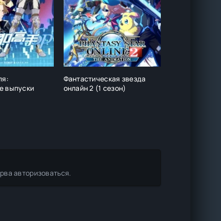
ля:
Фантастическая звезда
Нежеланно бе
е выпуски
онлайн 2 (1 сезон)
авантюрист
ерва авторизоваться.