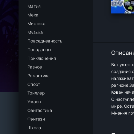
Магия
Меха
Мистика
Музыка
Повседневность
Попаданцы
Описан
Приключения
Вот уже ше
Разное
создания 
Романтика
налаживат
Спорт
регионе З
Кован нача
Триллер
С наступле
Ужасы
мире. Оста
Фантастика
Мнения гру
Фэнтези
Школа