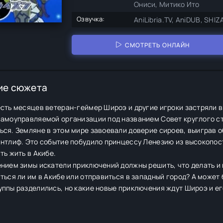
Ониси, Митико Ито
Озвучка:
AniLibria.TV, AniDUB, SHIZ
СМОТРЕТЬ ОНЛАЙН
ие сюжета
сть месяцев ветеран-геймер Широэ и другие игроки застряли в 
самоуправляемой организации под названием Совет круглого ст
ься. Земляне в этом мире завоевали доверие сироев, выиграв 
антлиф. Это событие побудило принцессу Ленезию из высокопо
ть жить в Акибе.
нием зимы искатели приключений должны решить, что делать и 
ться ли им в Акибе или отправиться в западный город? А может
ппы разделились, но какие новые приключения ждут Широэ и е