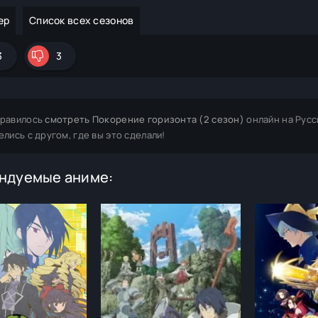
ер
Список всех сезонов
3
3
равилось
смотреть Покорение горизонта (2 сезон)
онлайн на Русс
елись с другом, где вы это сделали!
ндуемые аниме: