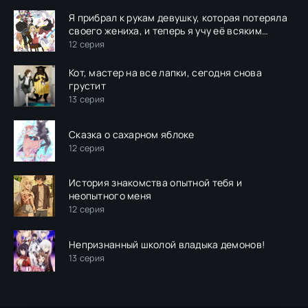
Я прибрал к рукам девушку, которая потеряла
своего жениха, и теперь я учу её всяким
плохим вещам
12 серия
Кот, мастер на все лапки, сегодня снова
грустит
13 серия
Сказка о сахарном яблоке
12 серия
История знакомства опытной тебя и
неопытного меня
12 серия
Непризнанный школой владыка демонов!
13 серия