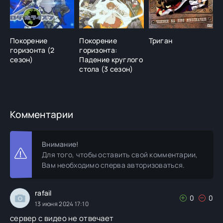
Покорение
Покорение
Триган
М
горизонта (2
горизонта:
О
сезон)
Падение круглого
П
стола (3 сезон)
А
б
Комментарии
Внимание!
Для того, чтобы оставить свой комментарии,
Вам необходимо сперва авторизоваться.
rafail
0
0
13 июня 2024 17:10
сервер с видео не отвечает