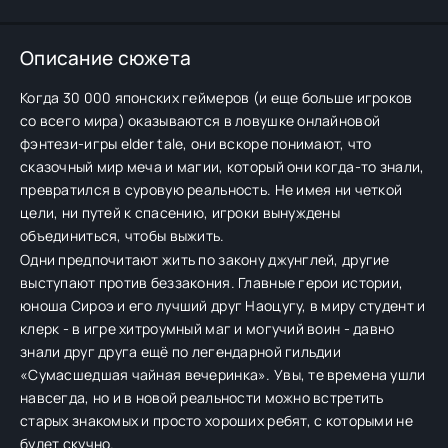
Описание сюжета
Когда 30 000 японских геймеров (и еще больше игроков
со всего мира) оказываются в ловушке онлайновой
фэнтези-игры elder tale, они вскоре понимают, что
сказочный мир меча и магии, который они когда-то знали,
превратился в суровую реальность. Не имея ни четкой
цели, ни путей к спасению, игроки вынуждены
объединиться, чтобы выжить.
Одни предпочитают жить по закону джунглей, другие
выступают против беззакония. Главные герои истории,
юноша Сироэ и его лучший друг Наоцугу, в миру студент и
клерк - в игре хитроумный маг и могучий воин - давно
знали друг друга ещё по легендарной гильдии
«Сумасшедшая чайная вечеринка». Увы, те времена ушли
навсегда, но и в новой реальности можно встретить
старых знакомых и просто хороших ребят, с которыми не
будет скучно.