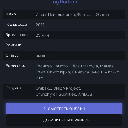
Log Horizon
Жанр:
Игры, Приключения, Фэнтези, Экшен
Год выхода:
2013
Время серии:
25 мин
Рейтинг:
Статус:
вышел
Режиссер:
Тосидзо Нэмото, Сёдзи Масуда, Мамаэ
Тоно, Синго Ириэ, Синсукэ Ониси, Митико
Ито
Озвучка:
Onibaku, SHIZA Project,
Crunchyroll.Subtitles, AniDUB
СМОТРЕТЬ ОНЛАЙН
ДОБАВИТЬ В ИЗБРАННОЕ