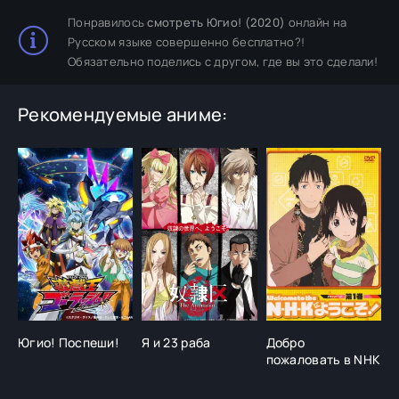
Понравилось
смотреть Югио! (2020)
онлайн на
Русском языке совершенно бесплатно?!
Обязательно поделись с другом, где вы это сделали!
Рекомендуемые аниме:
Югио! Поспеши!
Я и 23 раба
Добро
Ю
пожаловать в NHK
м