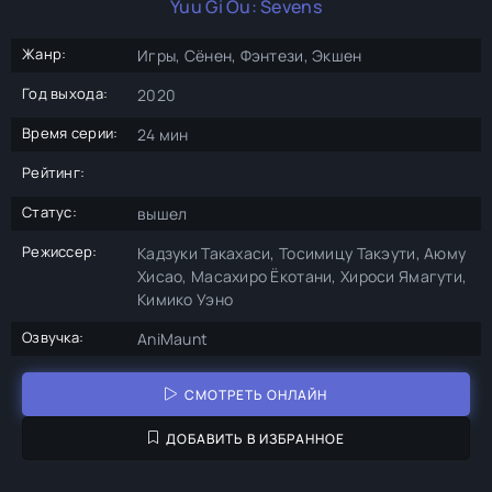
Yuu Gi Ou: Sevens
Жанр:
Игры, Сёнен, Фэнтези, Экшен
Год выхода:
2020
Время серии:
24 мин
Рейтинг:
Статус:
вышел
Режиссер:
Кадзуки Такахаси, Тосимицу Такэути, Аюму
Хисао, Масахиро Ёкотани, Хироси Ямагути,
Кимико Уэно
Озвучка:
AniMaunt
СМОТРЕТЬ ОНЛАЙН
ДОБАВИТЬ В ИЗБРАННОЕ