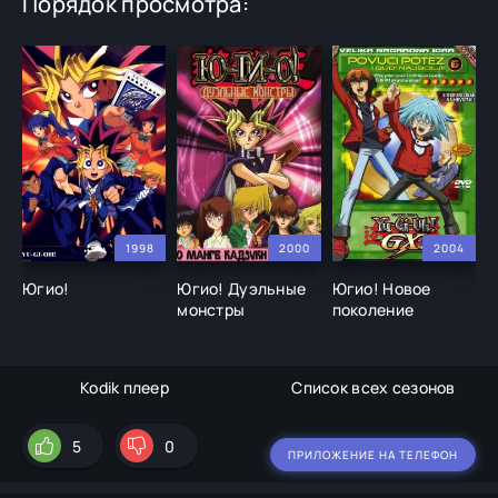
Порядок просмотра:
1998
2000
2004
Югио!
Югио! Дуэльные
Югио! Новое
Ю
монстры
поколение
Kodik плеер
Список всех сезонов
5
0
ПРИЛОЖЕНИЕ НА ТЕЛЕФОН