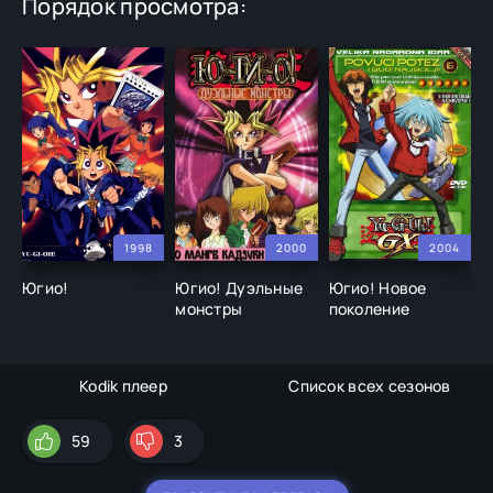
Порядок просмотра:
1998
2000
2004
Югио!
Югио! Дуэльные
Югио! Новое
Ю
монстры
поколение
Kodik плеер
Список всех сезонов
59
3