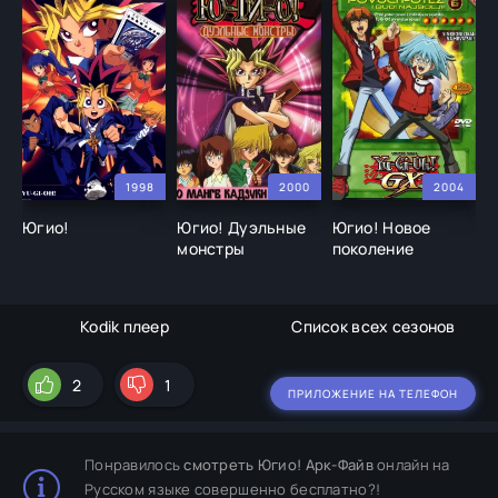
1998
2000
2004
Югио!
Югио! Дуэльные
Югио! Новое
Ю
монстры
поколение
Kodik плеер
Список всех сезонов
2
1
ПРИЛОЖЕНИЕ НА ТЕЛЕФОН
Понравилось
смотреть Югио! Арк-Файв
онлайн на
Русском языке совершенно бесплатно?!