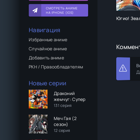
СМОТРЕТЬ АНИМЕ
НА IPHONE (IOS)
Югио! Зеа
Навигация
Избранные аниме
Коммен
Случайное аниме
Добавить аниме
В
РКН / Правообладателям
Д
Новые серии
Драконий
жемчуг: Супер
131 серия
Меч Гая (2
сезон)
12 серия