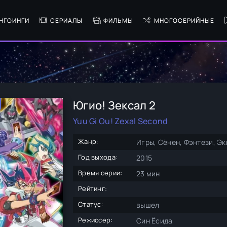
НГОИНГИ
СЕРИАЛЫ
ФИЛЬМЫ
МНОГОСЕРИЙНЫЕ
Югио! Зексал 2
Yuu Gi Ou! Zexal Second
Жанр:
Игры, Сёнен, Фэнтези, Э
Год выхода:
2015
Время серии:
23 мин
Рейтинг:
Статус:
вышел
Режиссер:
Син Ёсида