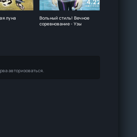
вая луна
Вольный стиль! Вечное
Флотская кол
соревнование - Узы
(фильм)
ерва авторизоваться.