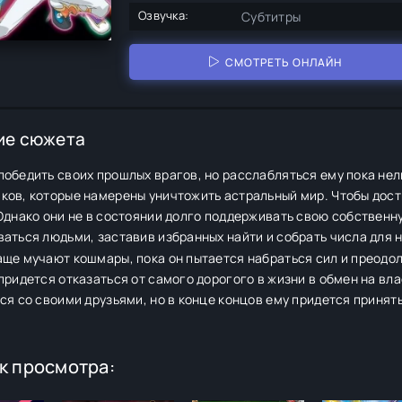
Озвучка:
Субтитры
СМОТРЕТЬ ОНЛАЙН
ие сюжета
обедить своих прошлых врагов, но расслабляться ему пока нель
ов, которые намерены уничтожить астральный мир. Чтобы дости
 Однако они не в состоянии долго поддерживать свою собствен
аться людьми, заставив избранных найти и собрать числа для н
аще мучают кошмары, пока он пытается набраться сил и преодо
придется отказаться от самого дорогого в жизни в обмен на вл
ся со своими друзьями, но в конце концов ему придется принять
к просмотра: