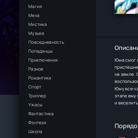
Магия
Меха
Мистика
Музыка
Повседневность
Описан
Попаданцы
Приключения
Юма смог п
приспешник
Разное
на земле.
Романтика
воспользов
Спорт
Юму все ч
Триллер
этапе ему 
и веселить
Ужасы
Фантастика
Фэнтези
Порядо
Школа