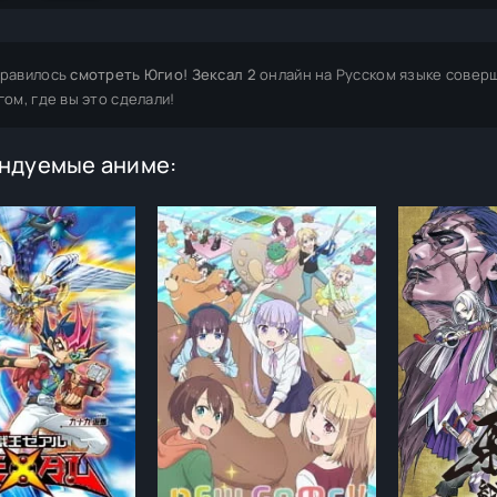
равилось
смотреть Югио! Зексал 2
онлайн на Русском языке совер
гом, где вы это сделали!
ндуемые аниме: