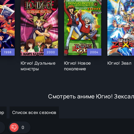
1998
2000
2004
Югио! Дуэльные
Югио! Новое
Югио! Зеал
монстры
поколение
Смотреть аниме Югио! Зексал
ер
Список всех сезонов
0