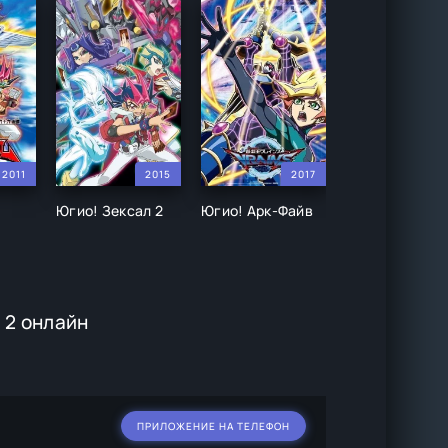
2011
2015
2017
20
Югио! Зексал 2
Югио! Арк-Файв
Югио! (2020)
 2 онлайн
ПРИЛОЖЕНИЕ НА ТЕЛЕФОН