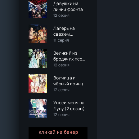
Девушки на
линии фронта
12 серия
Лагерь на
свежем
воздухе (3
11 серия
сезон)
Великий из
бродячих псов
(2 сезон)
12 серия
Волчица и
чёрный принц
12 серия
Унеси меня на
Луну (2 сезон)
12 серия