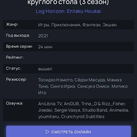
круглого стола (3 сезон)
Log Horizon: Entaku Houkai
Жанр:
Игры, Приключения, Фэнтези, Экшен
Год выхода:
2021
Время серии:
24 мин
Рейтинг:
Статус:
вышел
Режиссер:
Тосидзо Нэмото, Сёдзи Масуда, Мамаэ
Тоно, Синго Ириэ, Синсукэ Ониси, Митико
Ито
Озвучка:
AniLibria.TV, AniDUB, Trina_D & Rizz_Fisher,
Jisedai, Sergei Vasya, Studio Band, Animedia,
youmiteru, Crunchyroll.Subtitles
СМОТРЕТЬ ОНЛАЙН